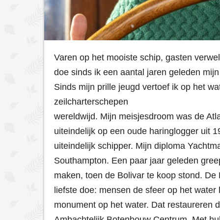
Varen op het mooiste schip, gasten verwelk
doe sinds ik een aantal jaren geleden mi
Sinds mijn prille jeugd vertoef ik op het wa
zeilcharterschepen
wereldwijd. Mijn meisjesdroom was de Atl
uiteindelijk op een oude haringlogger uit
uiteindelijk schipper. Mijn diploma Yachtmas
Southampton. Een paar jaar geleden greep
maken, toen de Bolivar te koop stond. De Bol
liefste doe: mensen de sfeer op het water 
monument op het water. Dat restaureren doe
Ambachtelijk Botenbouw Centrum. Met hulp 