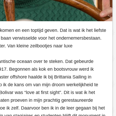
omen en een toptijd geven. Dat is wat ik het liefste
jn baan verwisselde voor het ondernemersbestaan.
ter. Van kleine zeilbootjes naar luxe
antische oceaan over te steken. Dat gebeurde
 1917. Begonnen als kok en bootsvrouw werd ik
ter offshore haalde ik bij Brittania Sailing in
 ik de kans om van mijn droom werkelijkheid te
ivar was “love at first sight”. Dit is wat ik het
laten proeven in mijn prachtig gerestaureerde
 ik zelf. Daarvoor ben ik in de leer gegaan bij het
van stagiaires en studenten blijft dit monument in