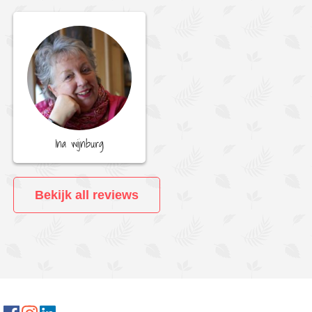
Ina wijnburg
Bekijk all reviews