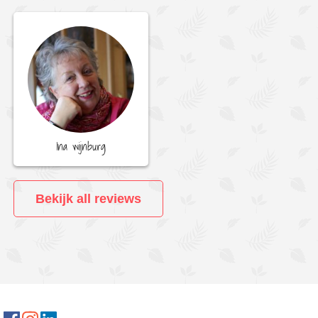
Ina wijnburg
Bekijk all reviews