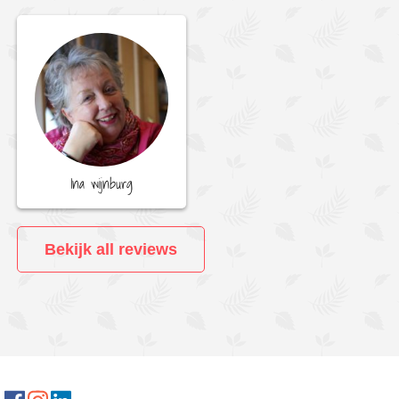
Ina wijnburg
Bekijk all reviews