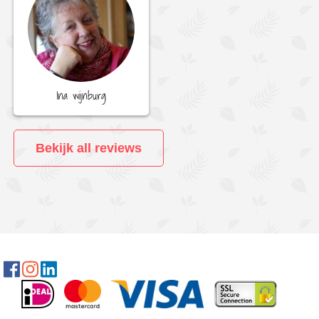
Ina wijnburg
Bekijk all reviews