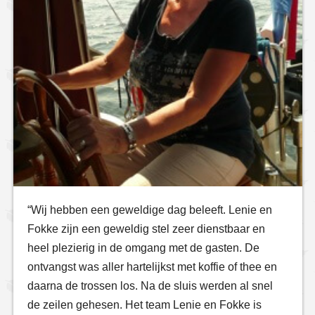
“Wij hebben een geweldige dag beleeft. Lenie en
Fokke zijn een geweldig stel zeer dienstbaar en
heel plezierig in de omgang met de gasten. De
ontvangst was aller hartelijkst met koffie of thee en
daarna de trossen los. Na de sluis werden al snel
de zeilen gehesen. Het team Lenie en Fokke is